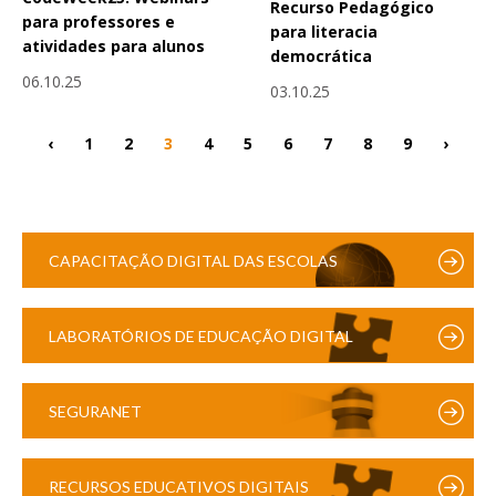
Recurso Pedagógico
para professores e
para literacia
atividades para alunos
democrática
06.10.25
03.10.25
‹
1
2
3
4
5
6
7
8
9
›
CAPACITAÇÃO DIGITAL DAS ESCOLAS
LABORATÓRIOS DE EDUCAÇÃO DIGITAL
SEGURANET
RECURSOS EDUCATIVOS DIGITAIS