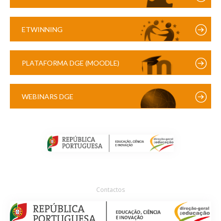
ETWINNING
PLATAFORMA DGE (MOODLE)
WEBINARS DGE
Contactos