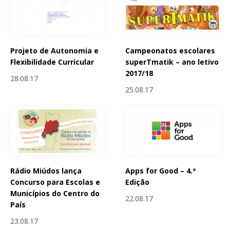
Projeto de Autonomia e
Campeonatos escolares
Flexibilidade Curricular
superTmatik – ano letivo
2017/18
28.08.17
25.08.17
Rádio Miúdos lança
Apps for Good – 4.ª
Concurso para Escolas e
Edição
Municípios do Centro do
22.08.17
País
23.08.17