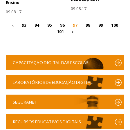
Ensino
09.08.17
09.08.17
‹
93
94
95
96
97
98
99
100
101
›
CAPACITAÇÃO DIGITAL DAS ESCOLAS
LABORATÓRIOS DE EDUCAÇÃO DIGITAL
SEGURANET
RECURSOS EDUCATIVOS DIGITAIS