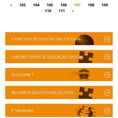
‹
103
104
105
106
107
108
109
110
111
›
CAPACITAÇÃO DIGITAL DAS ESCOLAS
LABORATÓRIOS DE EDUCAÇÃO DIGITAL
SEGURANET
RECURSOS EDUCATIVOS DIGITAIS
ETWINNING