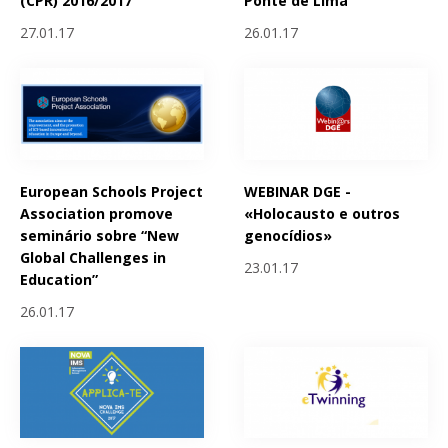
(CPR) 2016/2017
Ponte de Lima
27.01.17
26.01.17
European Schools Project
WEBINAR DGE -
Association promove
«Holocausto e outros
seminário sobre “New
genocídios»
Global Challenges in
23.01.17
Education”
26.01.17