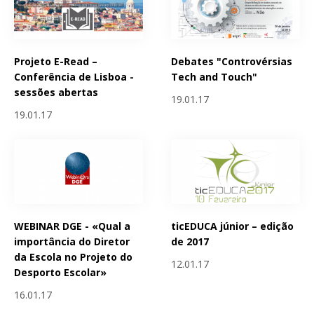
Projeto E-Read –
Debates "Controvérsias
Conferência de Lisboa -
Tech and Touch"
sessões abertas
19.01.17
19.01.17
WEBINAR DGE - «Qual a
ticEDUCA júnior – edição
importância do Diretor
de 2017
da Escola no Projeto do
12.01.17
Desporto Escolar»
16.01.17