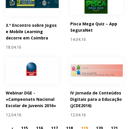
Pisca Mega Quiz – App
3.º Encontro sobre Jogos
SeguraNet
e Mobile Learning
decorre em Coimbra
14.04.16
18.04.16
Webinar DGE -
IV Jornada de Conteúdos
«Campeonato Nacional
Digitais para a Educação
Escolar de Juvenis 2016»
(jCDE2016)
12.04.16
12.04.16
‹
115
116
117
118
119
120
121