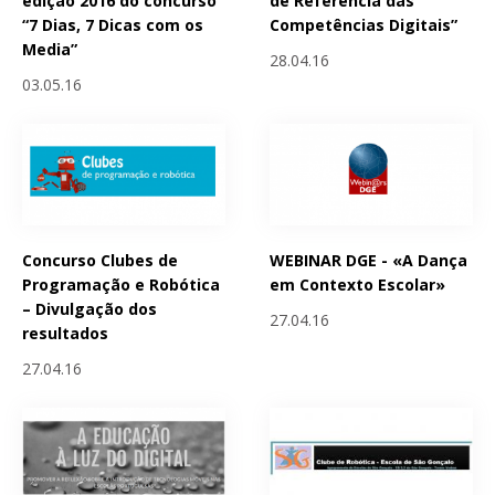
edição 2016 do concurso
de Referência das
“7 Dias, 7 Dicas com os
Competências Digitais”
Media”
28.04.16
03.05.16
Concurso Clubes de
WEBINAR DGE - «A Dança
Programação e Robótica
em Contexto Escolar»
– Divulgação dos
27.04.16
resultados
27.04.16