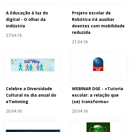
A Educação à luz do
Projeto escolar de
digital - O olhar da
Robótica irá auxiliar
indústria
doentes com mobilidade
reduzida
27.04.16
21.04.16
Celebre a Diversidade
WEBINAR DGE - «Tutoria
Cultural no dia anual do
escolar: a relação que
eTwinning
(se) transforma»
20.04.16
20.04.16