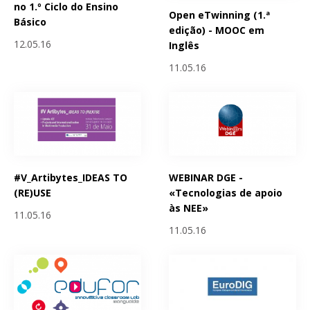
no 1.º Ciclo do Ensino
Open eTwinning (1.ª
Básico
edição) - MOOC em
12.05.16
Inglês
11.05.16
#V_Artibytes_IDEAS TO
WEBINAR DGE -
(RE)USE
«Tecnologias de apoio
às NEE»
11.05.16
11.05.16