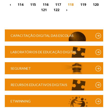
‹
114
115
116
117
118
119
120
121
122
›
CAPACITAÇÃO DIGITAL DAS ESCOLAS
LABORATÓRIOS DE EDUCAÇÃO DIGITAL
SEGURANET
RECURSOS EDUCATIVOS DIGITAIS
ETWINNING