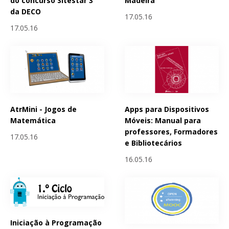
do concurso Sitestar 3
Madeira
da DECO
17.05.16
17.05.16
AtrMini - Jogos de
Apps para Dispositivos
Matemática
Móveis: Manual para
professores, Formadores
17.05.16
e Bibliotecários
16.05.16
Iniciação à Programação