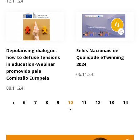
12.11.24
Depolarising dialogue:
Selos Nacionais de
how to defuse tensions
Qualidade eTwinning
in education-Webinar
2024
promovido pela
06.11.24
Comissão Europeia
08.11.24
‹
6
7
8
9
10
11
12
13
14
›