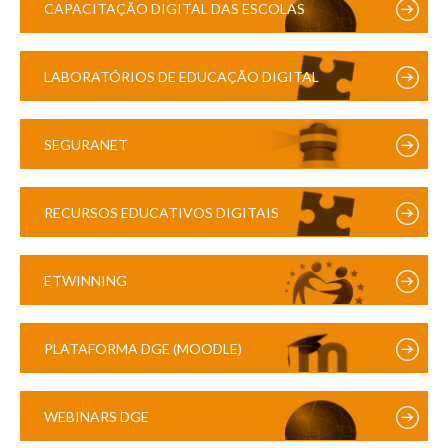
CAPACITAÇÃO DIGITAL DAS ESCOLAS
LABORATÓRIOS DE EDUCAÇÃO DIGITAL
SEGURANET
RECURSOS EDUCATIVOS DIGITAIS
ETWINNING
PLATAFORMA DGE (MOODLE)
WEBINARS DGE