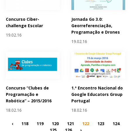
Concurso Ciber-
Jornada Go 3.0:
challenge Escolar
Georreferenciação,
Programação e Drones
19.02.16
19.02.16
Concurso “Clubes de
1.º Encontro Nacional do
Programação e
Google Educators Group
Robótica” – 2015/2016
Portugal
18.02.16
18.02.16
‹
118
119
120
121
122
123
124
125
126
›