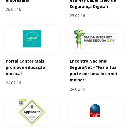
empresarial
eSafety Label (Selo de
Segurança Digital)
26.02.16
25.02.16
Portal Cantar Mais
Encontro Nacional
promove educação
SeguraNet - “Faz a tua
musical
parte por uma Internet
melhor”
24.02.16
24.02.16