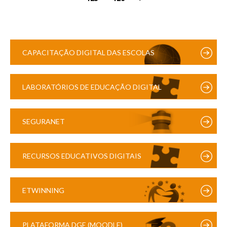
CAPACITAÇÃO DIGITAL DAS ESCOLAS
LABORATÓRIOS DE EDUCAÇÃO DIGITAL
SEGURANET
RECURSOS EDUCATIVOS DIGITAIS
ETWINNING
PLATAFORMA DGE (MOODLE)