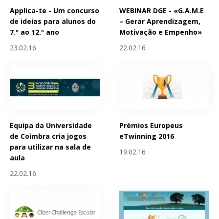
Applica-te - Um concurso
WEBINAR DGE - «G.A.M.E
de ideias para alunos do
– Gerar Aprendizagem,
7.º ao 12.º ano
Motivação e Empenho»
23.02.16
22.02.16
Equipa da Universidade
Prémios Europeus
de Coimbra cria jogos
eTwinning 2016
para utilizar na sala de
19.02.16
aula
22.02.16