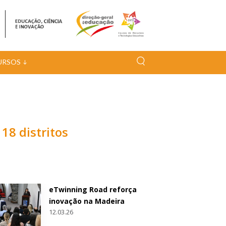
URSOS
18 distritos
eTwinning Road reforça
inovação na Madeira
12.03.26