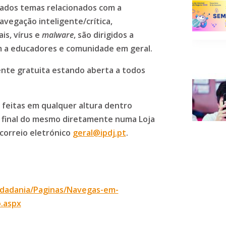
dados temas relacionados com a
vegação inteligente/crítica,
is, vírus e
malware
, são dirigidos a
m a educadores e comunidade em geral.
ente gratuita estando aberta a todos
r feitas em qualquer altura dentro
o final do mesmo diretamente numa Loja
correio eletrónico
geral@ipdj.pt
.
idadania/Paginas/Navegas-em-
o.aspx