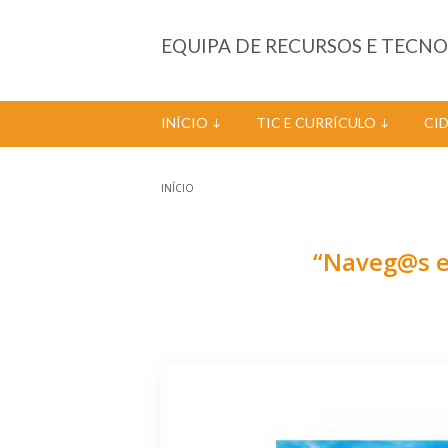
Passar para o conteúdo principal
EQUIPA DE RECURSOS E TECN
INÍCIO
TIC E CURRÍCULO
CI
INÍCIO
Está aqui
“Naveg@s em