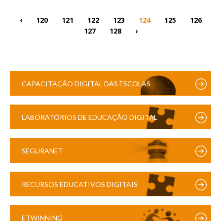
‹
120
121
122
123
124
125
126
127
128
›
CAPACITAÇÃO DIGITAL DAS ESCOLAS
LABORATÓRIOS DE EDUCAÇÃO DIGITAL
SEGURANET
RECURSOS EDUCATIVOS DIGITAIS
ETWINNING