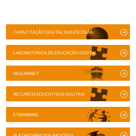
CAPACITAÇÃO DIGITAL DAS ESCOLAS
LABORATÓRIOS DE EDUCAÇÃO DIGITAL
SEGURANET
RECURSOS EDUCATIVOS DIGITAIS
ETWINNING
PLATAFORMA DGE (MOODLE)