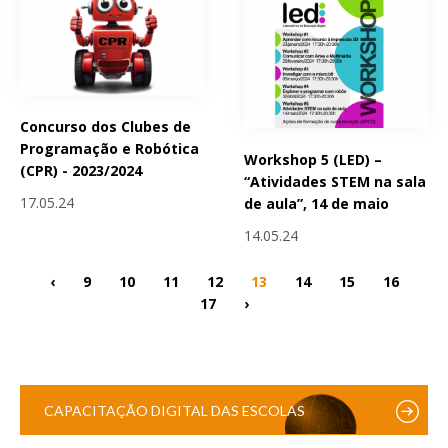
Concurso dos Clubes de
Programação e Robótica
Workshop 5 (LED) –
(CPR) - 2023/2024
“Atividades STEM na sala
17.05.24
de aula”, 14 de maio
14.05.24
‹
9
10
11
12
13
14
15
16
17
›
CAPACITAÇÃO DIGITAL DAS ESCOLAS