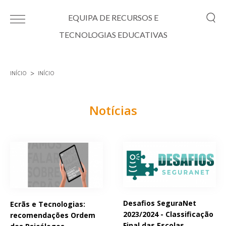
Passar para o conteúdo principal
EQUIPA DE RECURSOS E
TECNOLOGIAS EDUCATIVAS
INÍCIO
INÍCIO
Está aqui
Notícias
Páginas
Desafios SeguraNet
Ecrãs e Tecnologias:
2023/2024 - Classificação
recomendações Ordem
Final das Escolas