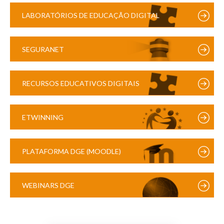
LABORATÓRIOS DE EDUCAÇÃO DIGITAL
SEGURANET
RECURSOS EDUCATIVOS DIGITAIS
ETWINNING
PLATAFORMA DGE (MOODLE)
WEBINARS DGE