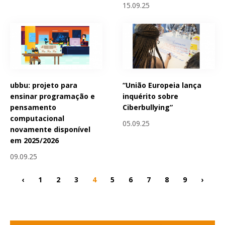
15.09.25
ubbu: projeto para
“União Europeia lança
ensinar programação e
inquérito sobre
pensamento
Ciberbullying”
computacional
05.09.25
novamente disponível
em 2025/2026
09.09.25
‹
1
2
3
4
5
6
7
8
9
›