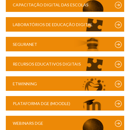
CAPACITAÇÃO DIGITAL DAS ESCOLAS
LABORATÓRIOS DE EDUCAÇÃO DIGITAL
SEGURANET
RECURSOS EDUCATIVOS DIGITAIS
ETWINNING
PLATAFORMA DGE (MOODLE)
WEBINARS DGE