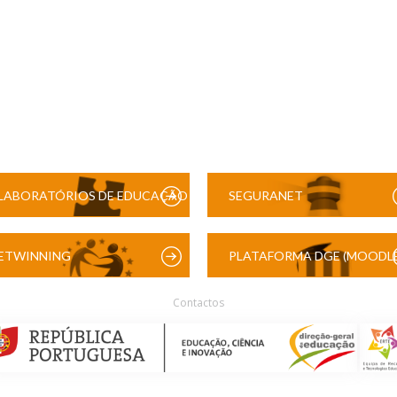
LABORATÓRIOS DE EDUCAÇÃO
SEGURANET
DIGITAL
ETWINNING
PLATAFORMA DGE (MOODLE
Contactos