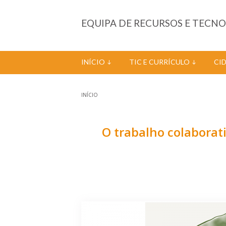
Passar para o conteúdo principal
EQUIPA DE RECURSOS E TECN
INÍCIO
TIC E CURRÍCULO
CI
INÍCIO
Está aqui
O trabalho colaborat