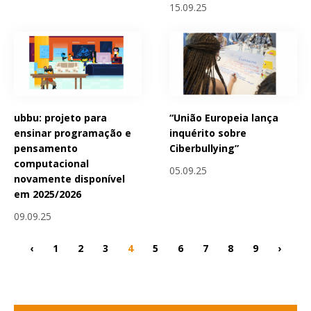
15.09.25
ubbu: projeto para
“União Europeia lança
ensinar programação e
inquérito sobre
pensamento
Ciberbullying”
computacional
05.09.25
novamente disponível
em 2025/2026
09.09.25
‹
1
2
3
4
5
6
7
8
9
›