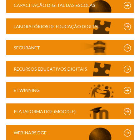
CAPACITAÇÃO DIGITAL DAS ESCOLAS
LABORATÓRIOS DE EDUCAÇÃO DIGITAL
SEGURANET
RECURSOS EDUCATIVOS DIGITAIS
ETWINNING
PLATAFORMA DGE (MOODLE)
WEBINARS DGE