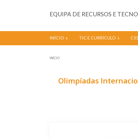
Passar para o conteúdo principal
EQUIPA DE RECURSOS E TECN
INÍCIO
TIC E CURRÍCULO
CI
INÍCIO
Está aqui
Olimpíadas Internacio