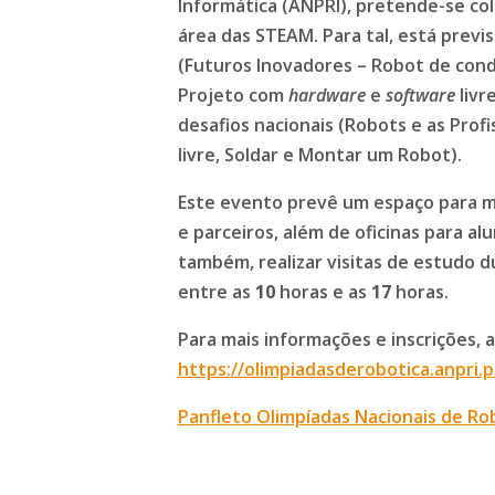
Informática (ANPRI), pretende-se co
área das STEAM. Para tal, está previs
(Futuros Inovadores – Robot de con
Projeto com
hardware
e
software
livr
desafios nacionais (Robots e as Prof
livre, Soldar e Montar um Robot).
Este evento prevê um espaço para mo
e parceiros, além de oficinas para al
também, realizar visitas de estudo d
entre as
10
horas e as
17
horas.
Para mais informações e inscrições, a
https://olimpiadasderobotica.anpri.p
Panfleto Olimpíadas Nacionais de Ro