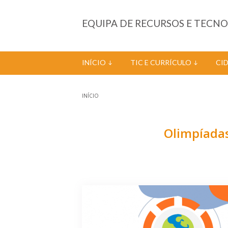
Passar para o conteúdo principal
EQUIPA DE RECURSOS E TECN
INÍCIO
TIC E CURRÍCULO
CI
INÍCIO
Está aqui
Olimpíadas