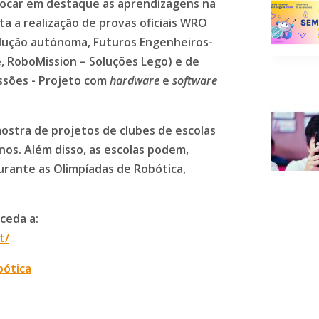
locar em destaque as aprendizagens na
ta a realização de provas oficiais WRO
dução autónoma, Futuros Engenheiros-
e, RoboMission – Soluções Lego) e de
issões - Projeto com
hardware
e
software
stra de projetos de clubes de escolas
unos. Além disso, as escolas podem,
urante as Olimpíadas de Robótica,
ceda a:
t/
bótica