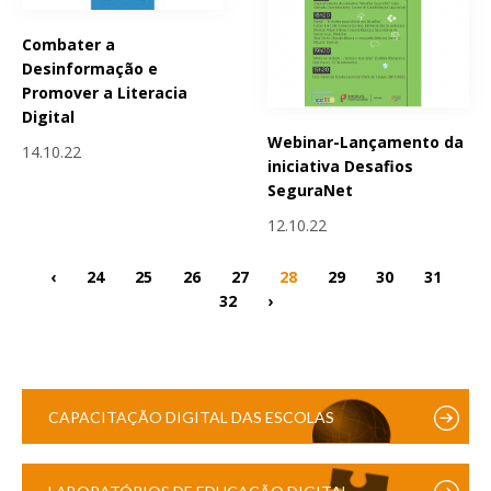
Combater a
Desinformação e
Promover a Literacia
Digital
Webinar-Lançamento da
14.10.22
iniciativa Desafios
SeguraNet
12.10.22
‹
24
25
26
27
28
29
30
31
32
›
CAPACITAÇÃO DIGITAL DAS ESCOLAS