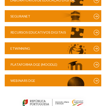
LABORATÓRIOS DE EDUCAÇÃO DIGITAL
SEGURANET
RECURSOS EDUCATIVOS DIGITAIS
ETWINNING
PLATAFORMA DGE (MOODLE)
WEBINARS DGE