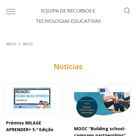
Passar para o conteúdo principal
EQUIPA DE RECURSOS E
TECNOLOGIAS EDUCATIVAS
INÍCIO
INÍCIO
Está aqui
Notícias
Páginas
Prémios MILAGE
MOOC "Building school-
APRENDER+ 5.ª Edição
company partnerships"