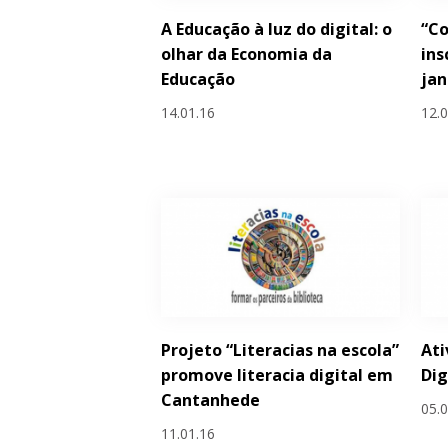
A Educação à luz do digital: o
“Co
olhar da Economia da
ins
Educação
jan
14.01.16
12.
Projeto “Literacias na escola”
Ati
promove literacia digital em
Dig
Cantanhede
05.
11.01.16