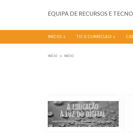
Passar para o conteúdo principal
EQUIPA DE RECURSOS E TECN
INÍCIO
TIC E CURRÍCULO
CI
INÍCIO
INÍCIO
Está aqui
Páginas