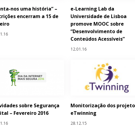
nta-nos uma história” –
e-Learning Lab da
crições encerram a 15 de
Universidade de Lisboa
eiro
promove MOOC sobre
“Desenvolvimento de
01.16
Conteúdos Acessíveis”
12.01.16
vidades sobre Segurança
Monitorização dos projeto
ital – Fevereiro 2016
eTwinning
01.16
28.12.15