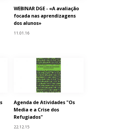
WEBINAR DGE - «A avaliação
focada nas aprendizagens
dos alunos»
11.01.16
s
Agenda de Atividades "Os
Media e a Crise dos
Refugiados"
22.12.15