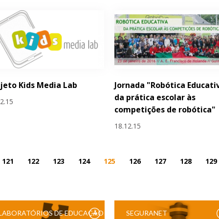
jeto Kids Media Lab
Jornada "Robótica Educati
da prática escolar às
12.15
competições de robótica"
18.12.15
121
122
123
124
125
126
127
128
129
LABORATÓRIOS DE EDUCAÇÃO
SEGURANET