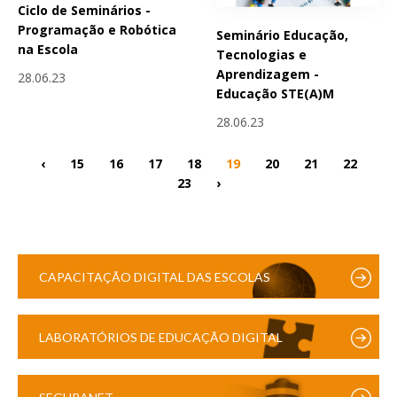
Ciclo de Seminários -
Programação e Robótica
Seminário Educação,
na Escola
Tecnologias e
Aprendizagem -
28.06.23
Educação STE(A)M
28.06.23
‹
15
16
17
18
19
20
21
22
23
›
CAPACITAÇÃO DIGITAL DAS ESCOLAS
LABORATÓRIOS DE EDUCAÇÃO DIGITAL