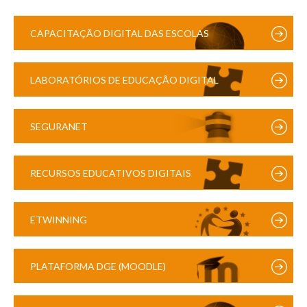
CAPACITAÇÃO DIGITAL DAS ESCOLAS
LABORATÓRIOS DE EDUCAÇÃO DIGITAL
SEGURANET
RECURSOS EDUCATIVOS DIGITAIS
ETWINNING
PLATAFORMA DGE (MOODLE)