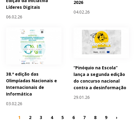
Edição da Iniciativa
2026
Líderes Digitais
04.02.26
06.02.26
“Pinóquio na Escola”
38.ª edição das
lança a segunda edição
Olimpíadas Nacionais e
do concurso nacional
Internacionais de
contra a desinformação
Informática
29.01.26
03.02.26
1
2
3
4
5
6
7
8
9
›