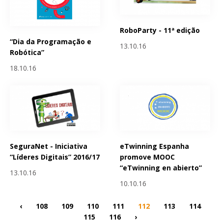
RoboParty - 11ª edição
“Dia da Programação e
13.10.16
Robótica”
18.10.16
SeguraNet - Iniciativa
eTwinning Espanha
“Líderes Digitais” 2016/17
promove MOOC
“eTwinning en abierto”
13.10.16
10.10.16
‹
108
109
110
111
112
113
114
115
116
›