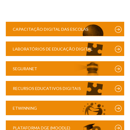
CAPACITAÇÃO DIGITAL DAS ESCOLAS
LABORATÓRIOS DE EDUCAÇÃO DIGITAL
SEGURANET
RECURSOS EDUCATIVOS DIGITAIS
ETWINNING
PLATAFORMA DGE (MOODLE)