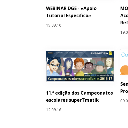
WEBINAR DGE - «Apoio
MOO
Tutorial Específico»
Aco
Re
19.09.16
19.
Se
Pr
11.ª edição dos Campeonatos
escolares superTmatik
09.
12.09.16