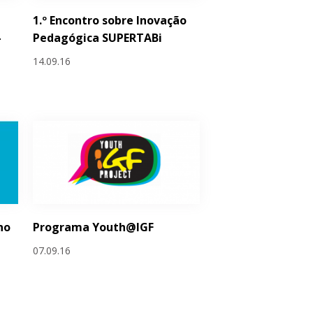
1.º Encontro sobre Inovação
–
Pedagógica SUPERTABi
14.09.16
no
Programa Youth@IGF
-
07.09.16