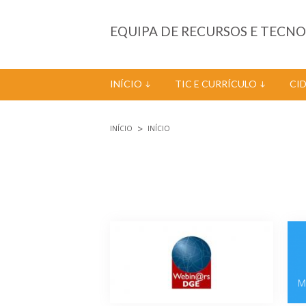
Passar para o conteúdo principal
EQUIPA DE RECURSOS E TECN
INÍCIO
TIC E CURRÍCULO
CI
INÍCIO
INÍCIO
Está aqui
Páginas