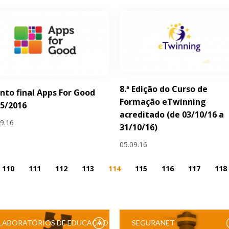
8.ª Edição do Curso de
nto final Apps For Good
Formação eTwinning
5/2016
acreditado (de 03/10/16 a
09.16
31/10/16)
05.09.16
110
111
112
113
114
115
116
117
118
LABORATÓRIOS DE EDUCAÇÃO
SEGURANET