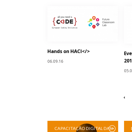
Hands on HACl</>
Eve
201
06.09.16
05.
‹
CAPACITAÇÃO DIGITAL DAS