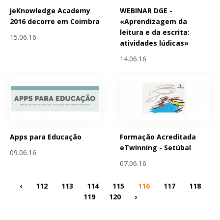
jeKnowledge Academy
WEBINAR DGE -
2016 decorre em Coimbra
«Aprendizagem da
leitura e da escrita:
15.06.16
atividades lúdicas»
14.06.16
Apps para Educação
Formação Acreditada
eTwinning - Setúbal
09.06.16
07.06.16
‹
112
113
114
115
116
117
118
119
120
›