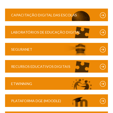
CAPACITAÇÃO DIGITAL DAS ESCOLAS
LABORATÓRIOS DE EDUCAÇÃO DIGITAL
SEGURANET
RECURSOS EDUCATIVOS DIGITAIS
ETWINNING
PLATAFORMA DGE (MOODLE)