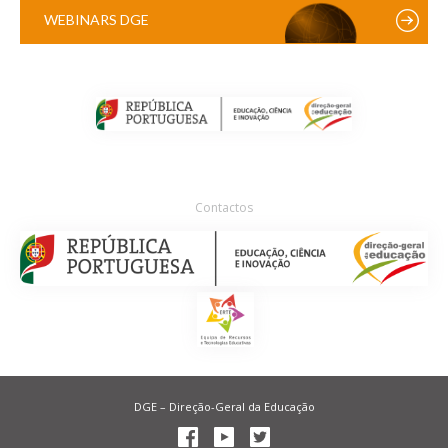
WEBINARS DGE
Contactos
DGE – Direção-Geral da Educação