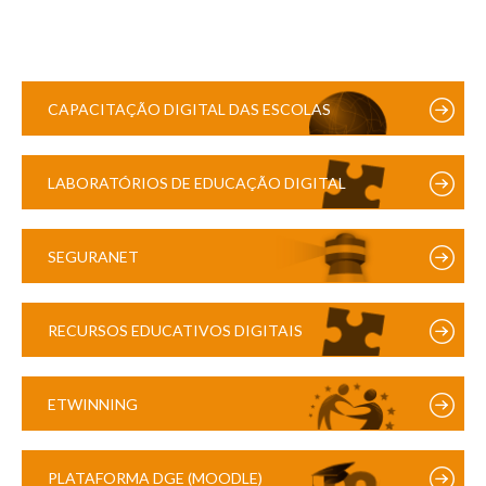
CAPACITAÇÃO DIGITAL DAS ESCOLAS
LABORATÓRIOS DE EDUCAÇÃO DIGITAL
SEGURANET
RECURSOS EDUCATIVOS DIGITAIS
ETWINNING
PLATAFORMA DGE (MOODLE)