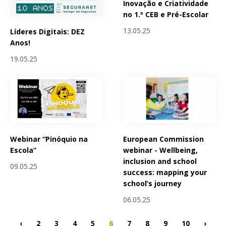
Inovação e Criatividade
no 1.º CEB e Pré-Escolar
13.05.25
Líderes Digitais: DEZ
Anos!
19.05.25
Webinar “Pinóquio na
European Commission
Escola”
webinar - Wellbeing,
inclusion and school
09.05.25
success: mapping your
school’s journey
06.05.25
‹
2
3
4
5
6
7
8
9
10
›