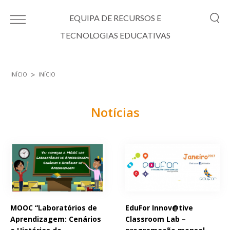
Passar para o conteúdo principal
EQUIPA DE RECURSOS E
TECNOLOGIAS EDUCATIVAS
INÍCIO
INÍCIO
Está aqui
Notícias
Páginas
MOOC “Laboratórios de
EduFor Innov@tive
Aprendizagem: Cenários
Classroom Lab –