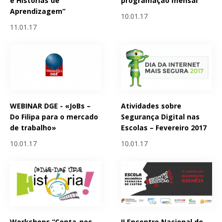
e Histórias de
programação mensal
Aprendizagem”
10.01.17
11.01.17
WEBINAR DGE - «JoBs –
Atividades sobre
Do Filipa para o mercado
Segurança Digital nas
de trabalho»
Escolas – Fevereiro 2017
10.01.17
10.01.17
Workshops “Conta-nos
II Encontro Nacional de