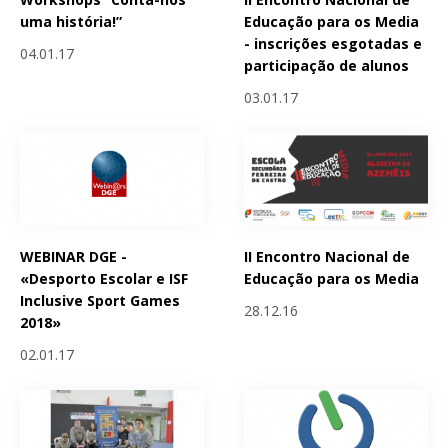
uma história!”
Educação para os Media
- inscrições esgotadas e
04.01.17
participação de alunos
03.01.17
WEBINAR DGE -
II Encontro Nacional de
«Desporto Escolar e ISF
Educação para os Media
Inclusive Sport Games
28.12.16
2018»
02.01.17