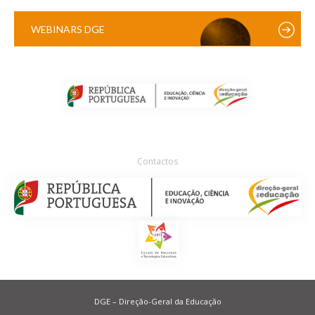
WEBINARS DGE
Contactos
DGE – Direção-Geral da Educação