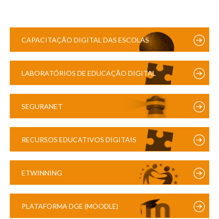
CAPACITAÇÃO DIGITAL DAS ESCOLAS
LABORATÓRIOS DE EDUCAÇÃO DIGITAL
SEGURANET
RECURSOS EDUCATIVOS DIGITAIS
ETWINNING
PLATAFORMA DGE (MOODLE)