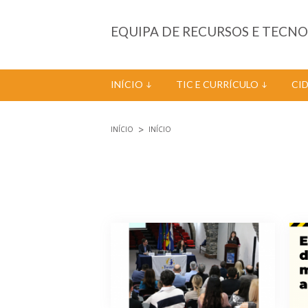
Passar para o conteúdo principal
EQUIPA DE RECURSOS E TECN
INÍCIO
TIC E CURRÍCULO
CI
INÍCIO
INÍCIO
Está aqui
Páginas