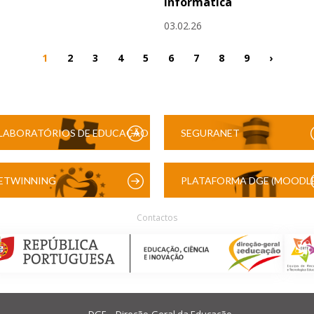
Informática
03.02.26
1
2
3
4
5
6
7
8
9
›
LABORATÓRIOS DE EDUCAÇÃO
SEGURANET
DIGITAL
ETWINNING
PLATAFORMA DGE (MOODLE
Contactos
DGE – Direção-Geral da Educação