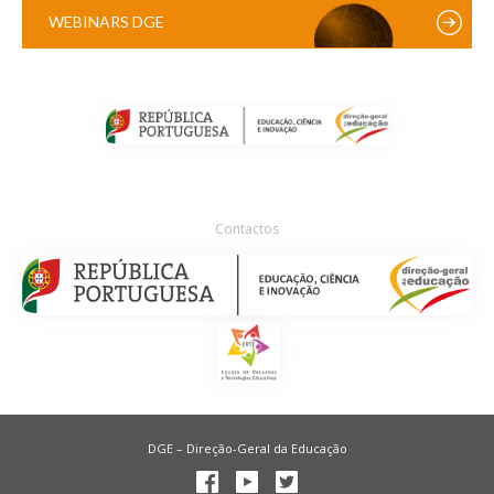
WEBINARS DGE
Contactos
DGE – Direção-Geral da Educação