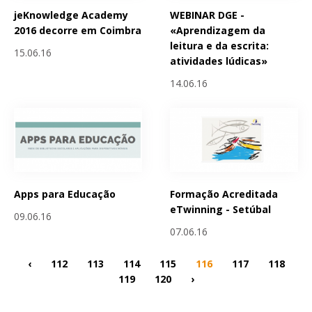
jeKnowledge Academy
WEBINAR DGE -
2016 decorre em Coimbra
«Aprendizagem da
leitura e da escrita:
15.06.16
atividades lúdicas»
14.06.16
Apps para Educação
Formação Acreditada
eTwinning - Setúbal
09.06.16
07.06.16
‹
112
113
114
115
116
117
118
119
120
›