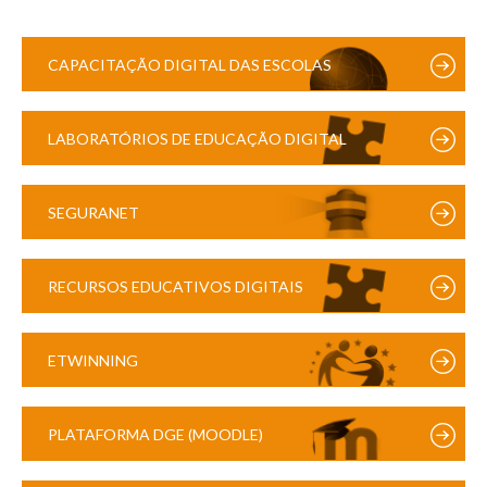
CAPACITAÇÃO DIGITAL DAS ESCOLAS
LABORATÓRIOS DE EDUCAÇÃO DIGITAL
SEGURANET
RECURSOS EDUCATIVOS DIGITAIS
ETWINNING
PLATAFORMA DGE (MOODLE)