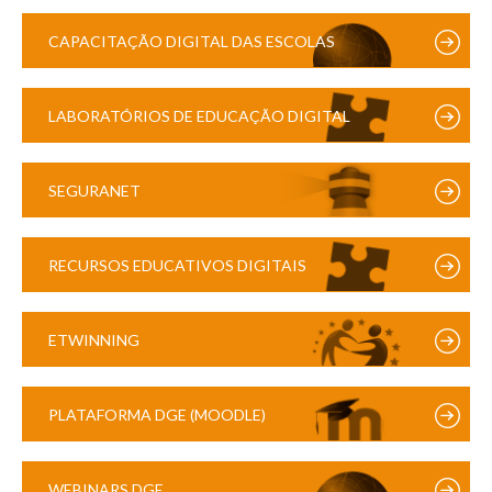
CAPACITAÇÃO DIGITAL DAS ESCOLAS
LABORATÓRIOS DE EDUCAÇÃO DIGITAL
SEGURANET
RECURSOS EDUCATIVOS DIGITAIS
ETWINNING
PLATAFORMA DGE (MOODLE)
WEBINARS DGE