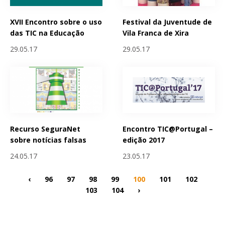
XVII Encontro sobre o uso
Festival da Juventude de
das TIC na Educação
Vila Franca de Xira
29.05.17
29.05.17
Recurso SeguraNet
Encontro TIC@Portugal –
sobre notícias falsas
edição 2017
24.05.17
23.05.17
‹
96
97
98
99
100
101
102
103
104
›