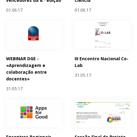
vencedores da 8.ª edição
Ciencia
01.06.17
01.06.17
WEBINAR DGE -
III Encontro Nacional Co-
«Aprendizagem e
Lab
colaboração entre
31.05.17
docentes»
31.05.17
Encontros Regionais
Sessão Final do Projeto