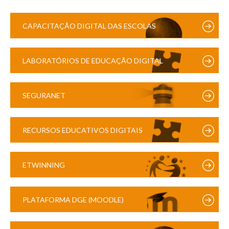
CAPACITAÇÃO DIGITAL DAS ESCOLAS
LABORATÓRIOS DE EDUCAÇÃO DIGITAL
SEGURANET
RECURSOS EDUCATIVOS DIGITAIS
ETWINNING
PLATAFORMA DGE (MOODLE)