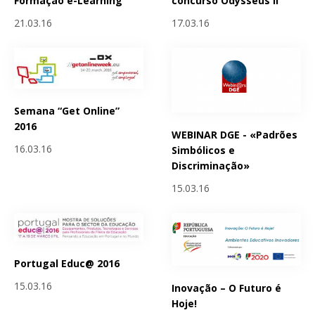
Formação e-Learning
concurso Odysseus II
21.03.16
17.03.16
Semana “Get Online”
2016
WEBINAR DGE - «Padrões
16.03.16
Simbólicos e
Discriminação»
15.03.16
Portugal Educ@ 2016
15.03.16
Inovação – O Futuro é
Hoje!