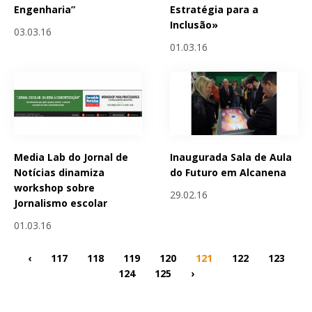
Engenharia”
Estratégia para a
Inclusão»
03.03.16
01.03.16
Media Lab do Jornal de
Inaugurada Sala de Aula
Notícias dinamiza
do Futuro em Alcanena
workshop sobre
29.02.16
Jornalismo escolar
01.03.16
‹
117
118
119
120
121
122
123
124
125
›