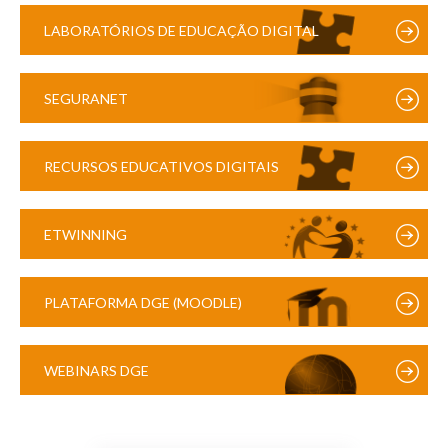
LABORATÓRIOS DE EDUCAÇÃO DIGITAL
SEGURANET
RECURSOS EDUCATIVOS DIGITAIS
ETWINNING
PLATAFORMA DGE (MOODLE)
WEBINARS DGE