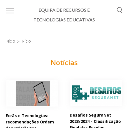
Passar para o conteúdo principal
EQUIPA DE RECURSOS E
TECNOLOGIAS EDUCATIVAS
INÍCIO
INÍCIO
Está aqui
Notícias
Páginas
Desafios SeguraNet
Ecrãs e Tecnologias:
2023/2024 - Classificação
recomendações Ordem
Final das Escolas