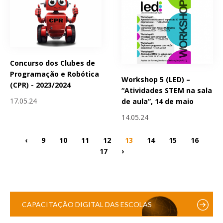
Concurso dos Clubes de
Programação e Robótica
Workshop 5 (LED) –
(CPR) - 2023/2024
“Atividades STEM na sala
17.05.24
de aula”, 14 de maio
14.05.24
‹
9
10
11
12
13
14
15
16
17
›
CAPACITAÇÃO DIGITAL DAS ESCOLAS