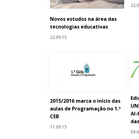
22.
Novos estudos na área das
tecnologias educativas
22.09.15
Edi
2015/2016 marca o início das
UN
aulas de Programação no 1.º
Al-
CEB
das
11.09.15
09.