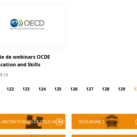
ie de webinars OCDE
cation and Skills
09.15
122
123
124
125
126
127
128
129
1
LABORATÓRIOS DE EDUCAÇÃO
SEGURANET
DIGITAL