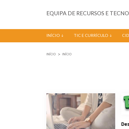
Passar para o conteúdo principal
EQUIPA DE RECURSOS E TECN
INÍCIO
TIC E CURRÍCULO
CI
INÍCIO
INÍCIO
Está aqui
Páginas
Des