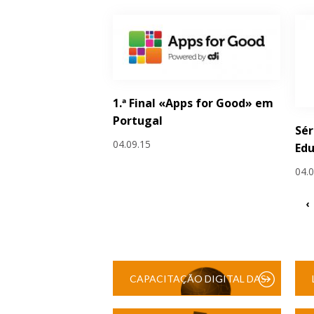
1.ª Final «Apps for Good» em
Portugal
Sér
04.09.15
Edu
04.
‹
CAPACITAÇÃO DIGITAL DAS
ESCOLAS