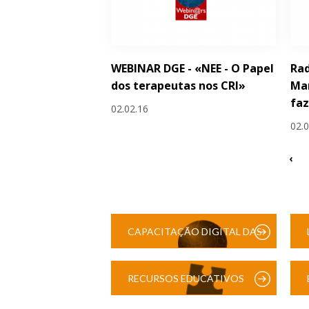
WEBINAR DGE - «NEE - O Papel
Rad
dos terapeutas nos CRI»
Man
faz
02.02.16
02.
‹
CAPACITAÇÃO DIGITAL DAS
ESCOLAS
RECURSOS EDUCATIVOS