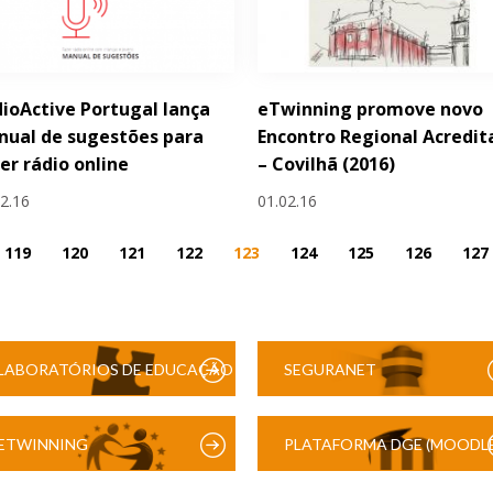
ioActive Portugal lança
eTwinning promove novo
ual de sugestões para
Encontro Regional Acredit
er rádio online
– Covilhã (2016)
02.16
01.02.16
119
120
121
122
123
124
125
126
127
LABORATÓRIOS DE EDUCAÇÃO
SEGURANET
DIGITAL
ETWINNING
PLATAFORMA DGE (MOODLE