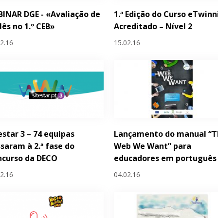
INAR DGE - «Avaliação de
1.ª Edição do Curso eTwinn
lês no 1.º CEB»
Acreditado – Nível 2
02.16
15.02.16
estar 3 – 74 equipas
Lançamento do manual “T
saram à 2.ª fase do
Web We Want” para
ncurso da DECO
educadores em português
02.16
04.02.16