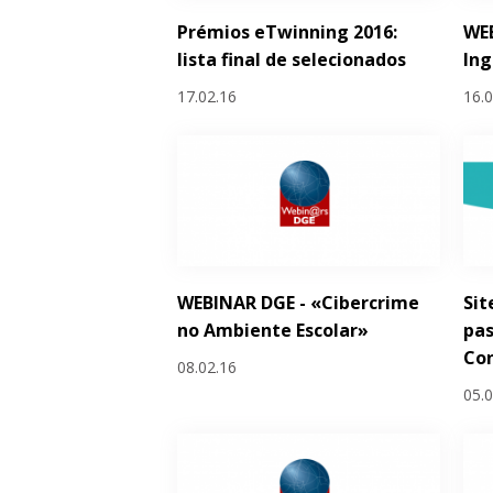
Prémios eTwinning 2016:
WEB
lista final de selecionados
Ing
17.02.16
16.
WEBINAR DGE - «Cibercrime
Sit
no Ambiente Escolar»
pas
Co
08.02.16
05.