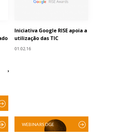
Iniciativa Google RISE apoia a
ado
utilização das TIC
01.02.16
›
)
WEBINARS DGE