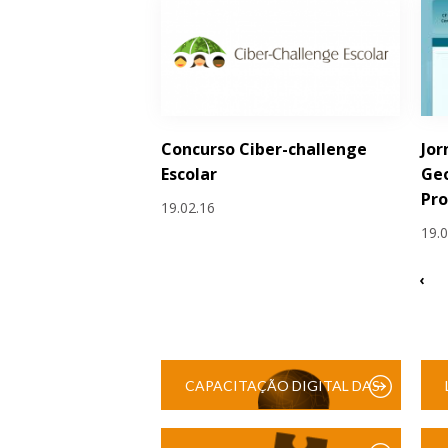
Concurso Ciber-challenge
Jor
Escolar
Geo
Pr
19.02.16
19.
‹
CAPACITAÇÃO DIGITAL DAS
ESCOLAS