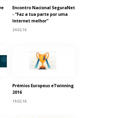
ve
Encontro Nacional SeguraNet
- “Faz a tua parte por uma
Internet melhor”
24.02.16
Prémios Europeus eTwinning
2016
19.02.16