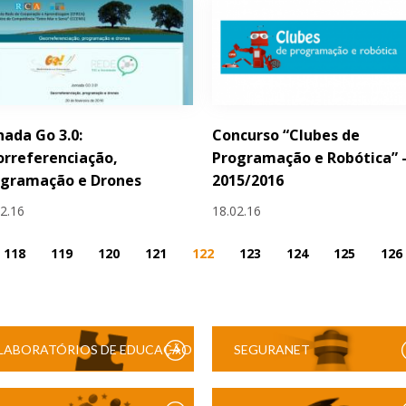
nada Go 3.0:
Concurso “Clubes de
rreferenciação,
Programação e Robótica” 
ogramação e Drones
2015/2016
02.16
18.02.16
118
119
120
121
122
123
124
125
126
LABORATÓRIOS DE EDUCAÇÃO
SEGURANET
DIGITAL