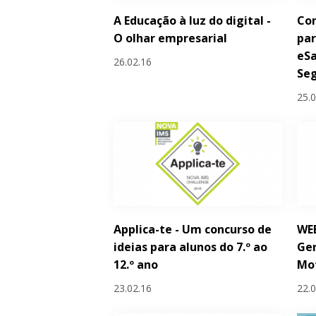
A Educação à luz do digital -
Con
O olhar empresarial
par
eSa
26.02.16
Seg
25.
Applica-te - Um concurso de
WEB
ideias para alunos do 7.º ao
Ge
12.º ano
Mo
23.02.16
22.