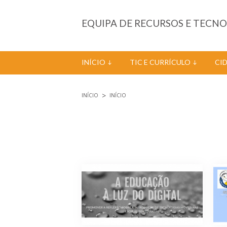
Passar para o conteúdo principal
EQUIPA DE RECURSOS E TECN
INÍCIO
TIC E CURRÍCULO
CI
INÍCIO
INÍCIO
Está aqui
Páginas