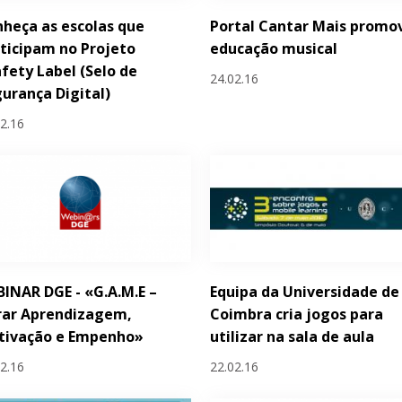
heça as escolas que
Portal Cantar Mais promo
ticipam no Projeto
educação musical
fety Label (Selo de
24.02.16
urança Digital)
02.16
INAR DGE - «G.A.M.E –
Equipa da Universidade de
rar Aprendizagem,
Coimbra cria jogos para
tivação e Empenho»
utilizar na sala de aula
02.16
22.02.16