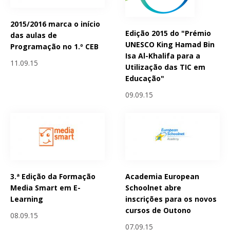
2015/2016 marca o início
Edição 2015 do "Prémio
das aulas de
UNESCO King Hamad Bin
Programação no 1.º CEB
Isa Al-Khalifa para a
11.09.15
Utilização das TIC em
Educação"
09.09.15
3.ª Edição da Formação
Academia European
Media Smart em E-
Schoolnet abre
Learning
inscrições para os novos
cursos de Outono
08.09.15
07.09.15