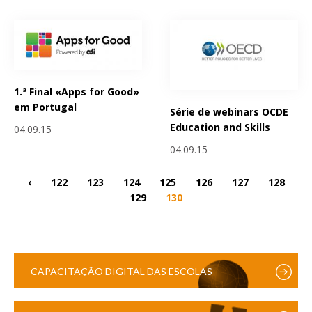
1.ª Final «Apps for Good»
em Portugal
Série de webinars OCDE
Education and Skills
04.09.15
04.09.15
‹
122
123
124
125
126
127
128
129
130
CAPACITAÇÃO DIGITAL DAS ESCOLAS