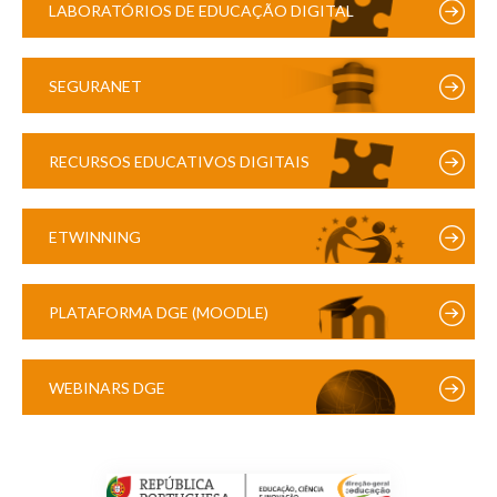
LABORATÓRIOS DE EDUCAÇÃO DIGITAL
SEGURANET
RECURSOS EDUCATIVOS DIGITAIS
ETWINNING
PLATAFORMA DGE (MOODLE)
WEBINARS DGE