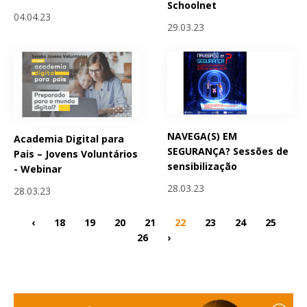
Schoolnet
04.04.23
29.03.23
NAVEGA(S) EM
Academia Digital para
SEGURANÇA? Sessões de
Pais – Jovens Voluntários
sensibilização
- Webinar
28.03.23
28.03.23
‹
18
19
20
21
22
23
24
25
26
›