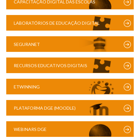
CAPACITAÇÃO DIGITAL DAS ESCOLAS
LABORATÓRIOS DE EDUCAÇÃO DIGITAL
SEGURANET
RECURSOS EDUCATIVOS DIGITAIS
ETWINNING
PLATAFORMA DGE (MOODLE)
WEBINARS DGE