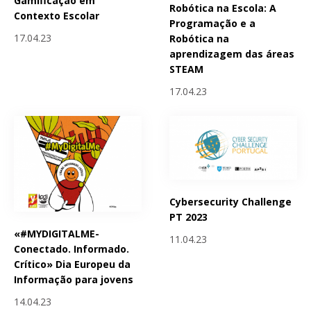
Gamificação em
Robótica na Escola: A
Contexto Escolar
Programação e a
17.04.23
Robótica na
aprendizagem das áreas
STEAM
17.04.23
Cybersecurity Challenge
PT 2023
«#MYDIGITALME-
11.04.23
Conectado. Informado.
Crítico» Dia Europeu da
Informação para jovens
14.04.23