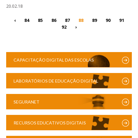
20.02.18
‹
84
85
86
87
88
89
90
91
92
›
CAPACITAÇÃO DIGITAL DAS ESCOLAS
LABORATÓRIOS DE EDUCAÇÃO DIGITAL
SEGURANET
RECURSOS EDUCATIVOS DIGITAIS