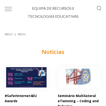
Passar para o conteúdo principal
EQUIPA DE RECURSOS E
TECNOLOGIAS EDUCATIVAS
INÍCIO
INÍCIO
Está aqui
Notícias
Páginas
#SaferInternet4EU
Seminário Multilateral
Awards
eTwinning – Coding and