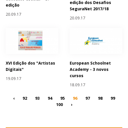
edição dos Desafios
edição
SeguraNet 2017/18
20.09.17
20.09.17
XVI Edição dos "Artistas
European Schoolnet
Digitais"
Academy - 3 novos
cursos
19.09.17
18.09.17
‹
92
93
94
95
96
97
98
99
100
›