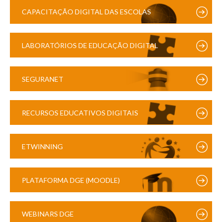
CAPACITAÇÃO DIGITAL DAS ESCOLAS
LABORATÓRIOS DE EDUCAÇÃO DIGITAL
SEGURANET
RECURSOS EDUCATIVOS DIGITAIS
ETWINNING
PLATAFORMA DGE (MOODLE)
WEBINARS DGE