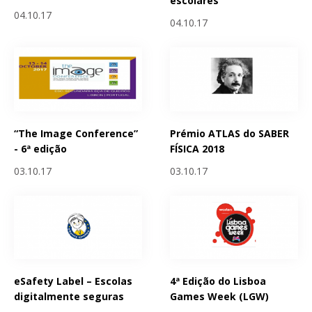
escolares
04.10.17
04.10.17
“The Image Conference”
Prémio ATLAS do SABER
- 6ª edição
FÍSICA 2018
03.10.17
03.10.17
eSafety Label – Escolas
4ª Edição do Lisboa
digitalmente seguras
Games Week (LGW)