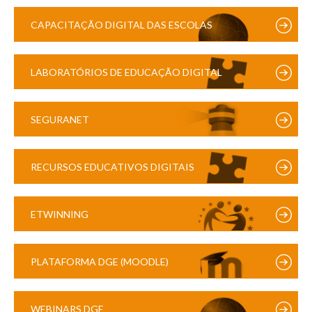
CAPACITAÇÃO DIGITAL DAS ESCOLAS
LABORATÓRIOS DE EDUCAÇÃO DIGITAL
SEGURANET
RECURSOS EDUCATIVOS DIGITAIS
ETWINNING
PLATAFORMA DGE (MOODLE)
WEBINARS DGE