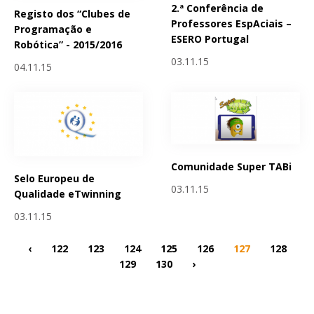
2.ª Conferência de
Registo dos “Clubes de
Professores EspAciais –
Programação e
ESERO Portugal
Robótica” - 2015/2016
03.11.15
04.11.15
Comunidade Super TABi
Selo Europeu de
03.11.15
Qualidade eTwinning
03.11.15
‹
122
123
124
125
126
127
128
129
130
›