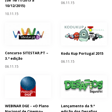
(de 16/11/2015 a
06.11.15
10/12/2015)
10.11.15
Concurso SITESTAR.PT –
Kodu Kup Portugal 2015
3.ª edição
06.11.15
06.11.15
WEBINAR DGE - «O Plano
Lançamento da 9.ª
Nacional de Cinema»
edição dos Desafios