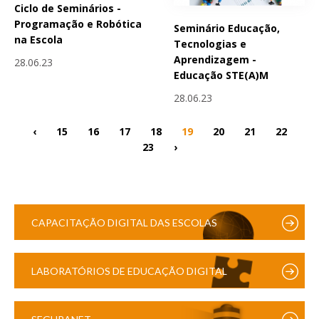
Ciclo de Seminários -
Programação e Robótica
Seminário Educação,
na Escola
Tecnologias e
Aprendizagem -
28.06.23
Educação STE(A)M
28.06.23
‹
15
16
17
18
19
20
21
22
23
›
CAPACITAÇÃO DIGITAL DAS ESCOLAS
LABORATÓRIOS DE EDUCAÇÃO DIGITAL