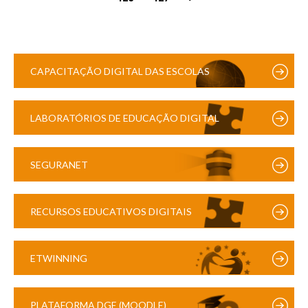
CAPACITAÇÃO DIGITAL DAS ESCOLAS
LABORATÓRIOS DE EDUCAÇÃO DIGITAL
SEGURANET
RECURSOS EDUCATIVOS DIGITAIS
ETWINNING
PLATAFORMA DGE (MOODLE)