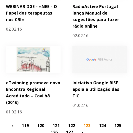
WEBINAR DGE - «NEE - O
RadioActive Portugal
Papel dos terapeutas
lança Manual de
nos CRI»
sugestões para fazer
rádio online
02.02.16
02.02.16
eTwinning promove novo
Iniciativa Google RISE
Encontro Regional
apoia a utilização das
Acreditado – Covilhã
TIC
(2016)
01.02.16
01.02.16
‹
119
120
121
122
123
124
125
126
127
›