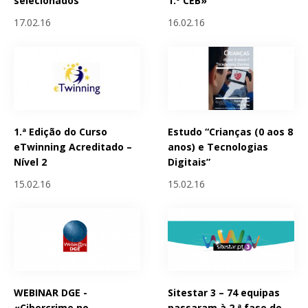
selecionados
1.º CEB»
17.02.16
16.02.16
1.ª Edição do Curso
Estudo “Crianças (0 aos 8
eTwinning Acreditado –
anos) e Tecnologias
Nível 2
Digitais”
15.02.16
15.02.16
WEBINAR DGE -
Sitestar 3 – 74 equipas
«Cibercrime no
passaram à 2.ª fase do