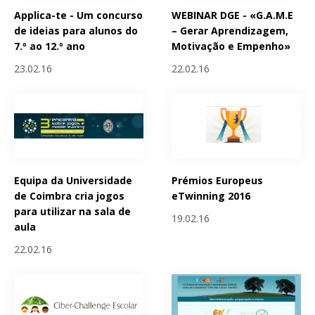
Applica-te - Um concurso
WEBINAR DGE - «G.A.M.E
de ideias para alunos do
– Gerar Aprendizagem,
7.º ao 12.º ano
Motivação e Empenho»
23.02.16
22.02.16
Equipa da Universidade
Prémios Europeus
de Coimbra cria jogos
eTwinning 2016
para utilizar na sala de
19.02.16
aula
22.02.16