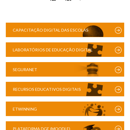
CAPACITAÇÃO DIGITAL DAS ESCOLAS
LABORATÓRIOS DE EDUCAÇÃO DIGITAL
SEGURANET
RECURSOS EDUCATIVOS DIGITAIS
ETWINNING
PLATAFORMA DGE (MOODLE)