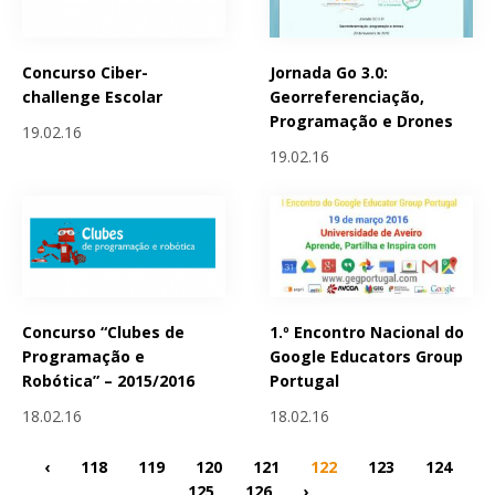
Concurso Ciber-
Jornada Go 3.0:
challenge Escolar
Georreferenciação,
Programação e Drones
19.02.16
19.02.16
Concurso “Clubes de
1.º Encontro Nacional do
Programação e
Google Educators Group
Robótica” – 2015/2016
Portugal
18.02.16
18.02.16
‹
118
119
120
121
122
123
124
125
126
›