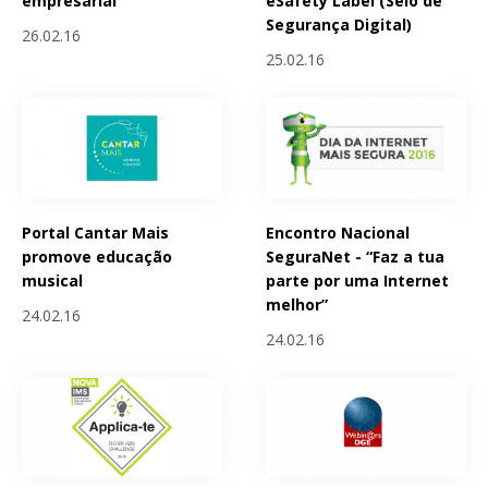
empresarial
eSafety Label (Selo de
Segurança Digital)
26.02.16
25.02.16
Portal Cantar Mais
Encontro Nacional
promove educação
SeguraNet - “Faz a tua
musical
parte por uma Internet
melhor”
24.02.16
24.02.16