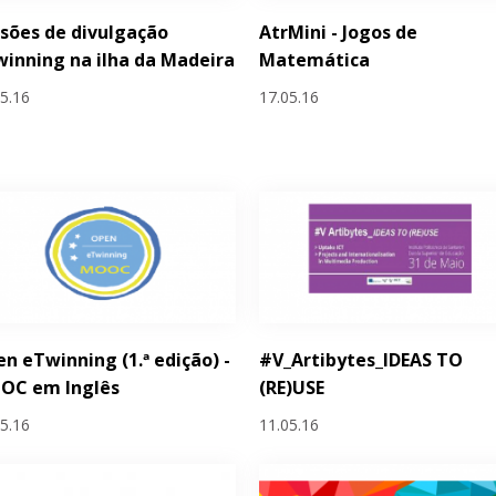
sões de divulgação
AtrMini - Jogos de
inning na ilha da Madeira
Matemática
05.16
17.05.16
n eTwinning (1.ª edição) -
#V_Artibytes_IDEAS TO
OC em Inglês
(RE)USE
05.16
11.05.16