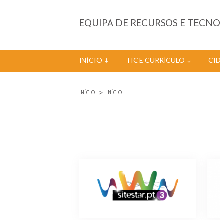
Passar para o conteúdo principal
EQUIPA DE RECURSOS E TECN
INÍCIO
TIC E CURRÍCULO
CI
INÍCIO
INÍCIO
Está aqui
Páginas