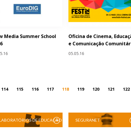
w Media Summer School
Oficina de Cinema, Educaç
16
e Comunicação Comunitár
05.16
05.05.16
114
115
116
117
118
119
120
121
122
LABORATÓRIOS DE EDUCAÇÃO
SEGURANET