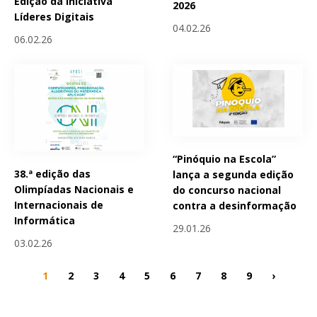
Edição da Iniciativa
2026
Líderes Digitais
04.02.26
06.02.26
“Pinóquio na Escola”
38.ª edição das
lança a segunda edição
Olimpíadas Nacionais e
do concurso nacional
Internacionais de
contra a desinformação
Informática
29.01.26
03.02.26
1
2
3
4
5
6
7
8
9
›