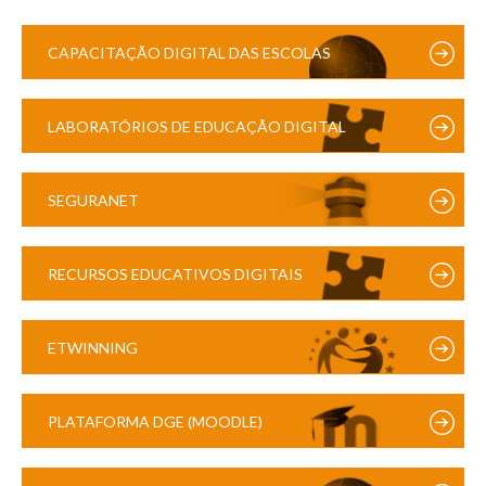
CAPACITAÇÃO DIGITAL DAS ESCOLAS
LABORATÓRIOS DE EDUCAÇÃO DIGITAL
SEGURANET
RECURSOS EDUCATIVOS DIGITAIS
ETWINNING
PLATAFORMA DGE (MOODLE)