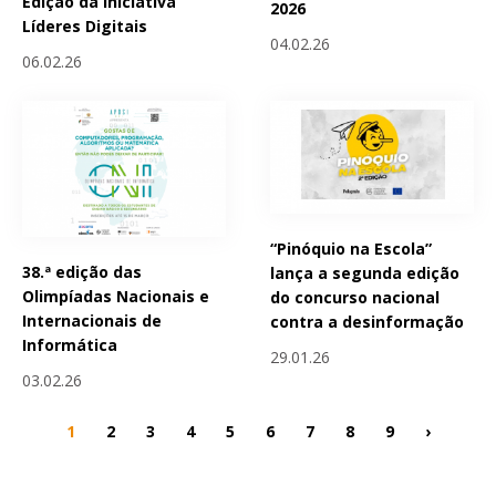
Edição da Iniciativa
2026
Líderes Digitais
04.02.26
06.02.26
“Pinóquio na Escola”
38.ª edição das
lança a segunda edição
Olimpíadas Nacionais e
do concurso nacional
Internacionais de
contra a desinformação
Informática
29.01.26
03.02.26
1
2
3
4
5
6
7
8
9
›