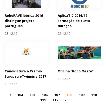
RoboRAVE Ibérica 2016
AplicaTIC 2016/17 -
distingue projeto
Formação de curta
português
duração
23.12.16
21.12.16
Candidatura a Prémio
Oficina “Robô Oeste”
Europeu eTwinning 2017
19.12.16
19.12.16
‹
104
105
106
107
108
109
110
111
112
›