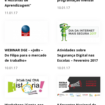
e Histórias de
programação mensal
Aprendizagem”
10.01.17
11.01.17
WEBINAR DGE - «JoBs –
Atividades sobre
Do Filipa para o mercado
Segurança Digital nas
de trabalho»
Escolas – Fevereiro 2017
10.01.17
10.01.17
Workshops “Conta-nos
II Encontro Nacional de