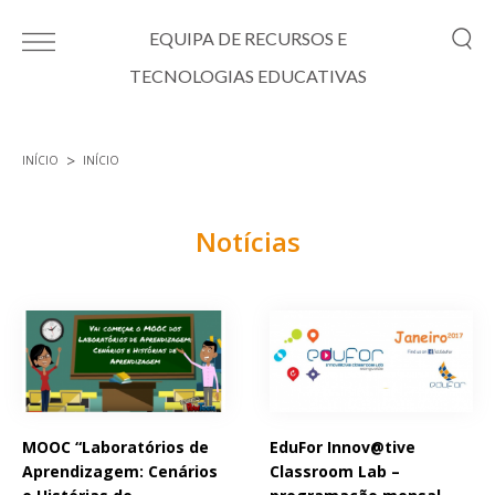
Passar para o conteúdo principal
EQUIPA DE RECURSOS E
TECNOLOGIAS EDUCATIVAS
INÍCIO
INÍCIO
Está aqui
Notícias
Páginas
MOOC “Laboratórios de
EduFor Innov@tive
Aprendizagem: Cenários
Classroom Lab –