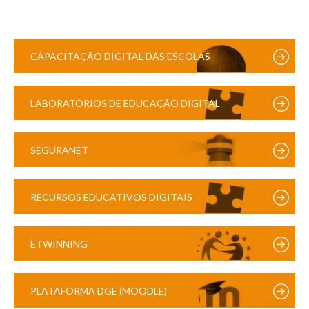
CAPACITAÇÃO DIGITAL DAS ESCOLAS
LABORATÓRIOS DE EDUCAÇÃO DIGITAL
SEGURANET
RECURSOS EDUCATIVOS DIGITAIS
ETWINNING
PLATAFORMA DGE (MOODLE)