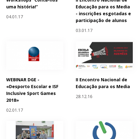
uma história!”
Educação para os Media
- inscrições esgotadas e
04.01.17
participação de alunos
03.01.17
WEBINAR DGE -
II Encontro Nacional de
«Desporto Escolar e ISF
Educação para os Media
Inclusive Sport Games
28.12.16
2018»
02.01.17