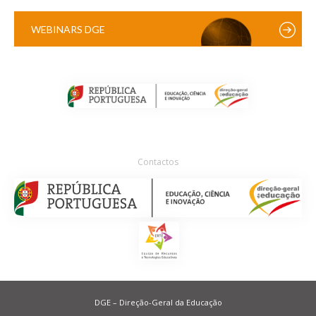
WEBINARS DGE
Contactos
DGE – Direção-Geral da Educação