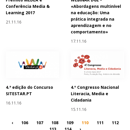
Conferência Media &
«Abordagens multinível
Learning 2017
na educação: Uma
prática integrada na
21.11.16
aprendizagem e no
comportamento»
17.11.16
4.ª edição do Concurso
4.º Congresso Nacional
SITESTAR.PT
Literacia, Media e
Cidadania
16.11.16
15.11.16
‹
106
107
108
109
110
111
112
113
114
›