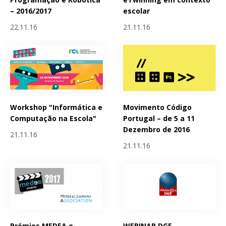
– 2016/2017
escolar
22.11.16
21.11.16
Workshop "Informática e
Movimento Código
Computação na Escola"
Portugal – de 5 a 11
Dezembro de 2016
21.11.16
21.11.16
Prémios MEDEA e
WEBINAR DGE -