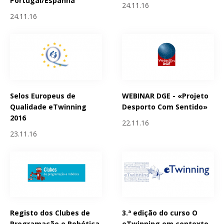
Portugal/Espanha
24.11.16
24.11.16
Selos Europeus de
WEBINAR DGE - «Projeto
Qualidade eTwinning
Desporto Com Sentido»
2016
22.11.16
23.11.16
Registo dos Clubes de
3.ª edição do curso O
Programação e Robótica
eTwinning em contexto