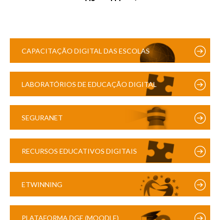
CAPACITAÇÃO DIGITAL DAS ESCOLAS
LABORATÓRIOS DE EDUCAÇÃO DIGITAL
SEGURANET
RECURSOS EDUCATIVOS DIGITAIS
ETWINNING
PLATAFORMA DGE (MOODLE)