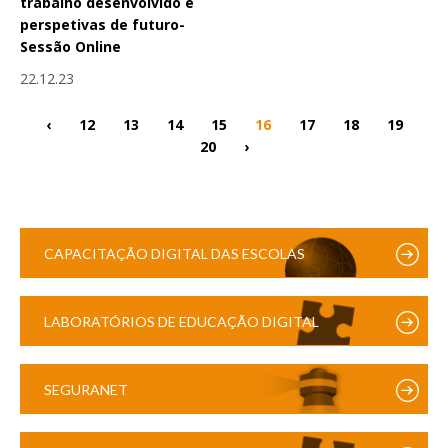
trabalho desenvolvido e
perspetivas de futuro-
Sessão Online
22.12.23
‹
12
13
14
15
16
17
18
19
20
›
CAPACITAÇÃO DIGITAL DAS ESCOLAS
LABORATÓRIOS DE EDUCAÇÃO DIGITAL
SEGURANET