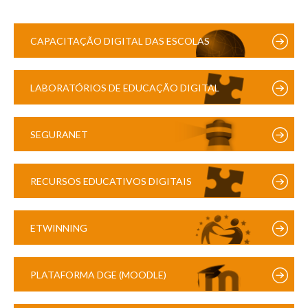
CAPACITAÇÃO DIGITAL DAS ESCOLAS
LABORATÓRIOS DE EDUCAÇÃO DIGITAL
SEGURANET
RECURSOS EDUCATIVOS DIGITAIS
ETWINNING
PLATAFORMA DGE (MOODLE)