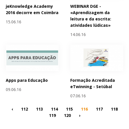
jeKnowledge Academy
WEBINAR DGE -
2016 decorre em Coimbra
«Aprendizagem da
leitura e da escrita:
15.06.16
atividades lúdicas»
14.06.16
Apps para Educação
Formação Acreditada
eTwinning - Setúbal
09.06.16
07.06.16
‹
112
113
114
115
116
117
118
119
120
›