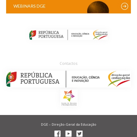
WEBINARS DGE
Contactos
DGE – Direção-Geral da Educação