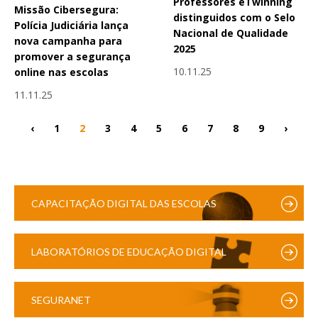
Professores eTwinning
Missão Cibersegura:
distinguidos com o Selo
Polícia Judiciária lança
Nacional de Qualidade
nova campanha para
2025
promover a segurança
10.11.25
online nas escolas
11.11.25
‹
1
2
3
4
5
6
7
8
9
›
CAPACITAÇÃO DIGITAL DAS ESCOLAS
LABORATÓRIOS DE EDUCAÇÃO DIGITAL
SEGURANET