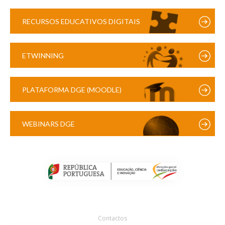
RECURSOS EDUCATIVOS DIGITAIS
ETWINNING
PLATAFORMA DGE (MOODLE)
WEBINARS DGE
Contactos