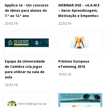
Applica-te - Um concurso
WEBINAR DGE - «G.A.M.E
de ideias para alunos do
– Gerar Aprendizagem,
7.º ao 12.º ano
Motivação e Empenho»
23.02.16
22.02.16
Equipa da Universidade
Prémios Europeus
de Coimbra cria jogos
eTwinning 2016
para utilizar na sala de
19.02.16
aula
22.02.16