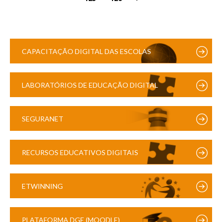
CAPACITAÇÃO DIGITAL DAS ESCOLAS
LABORATÓRIOS DE EDUCAÇÃO DIGITAL
SEGURANET
RECURSOS EDUCATIVOS DIGITAIS
ETWINNING
PLATAFORMA DGE (MOODLE)