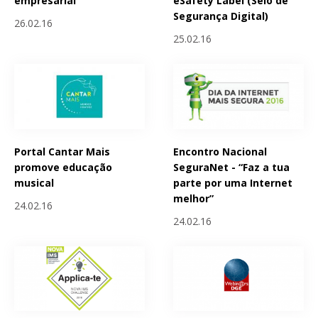
empresarial
eSafety Label (Selo de
Segurança Digital)
26.02.16
25.02.16
Portal Cantar Mais
Encontro Nacional
promove educação
SeguraNet - “Faz a tua
musical
parte por uma Internet
melhor”
24.02.16
24.02.16