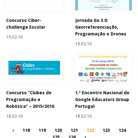
Concurso Ciber-
Jornada Go 3.0:
challenge Escolar
Georreferenciação,
Programação e Drones
19.02.16
19.02.16
Concurso “Clubes de
1.º Encontro Nacional do
Programação e
Google Educators Group
Robótica” – 2015/2016
Portugal
18.02.16
18.02.16
‹
118
119
120
121
122
123
124
125
126
›